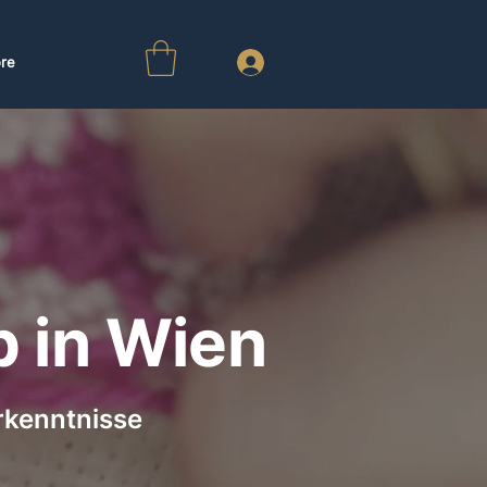
re
p in Wien
nntnisse​​​