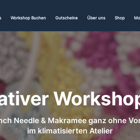
s
Workshop Buchen
Gutscheine
Über uns
Shop
Mo
ativer Worksho
unch Needle & Makramee ganz ohne Vorke
im klimatisierten Atelier