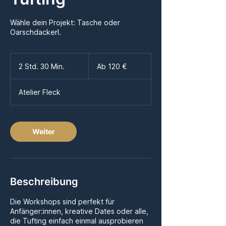
Wähle dein Projekt: Tasche oder
Oarschdackerl.
Ab
120
2 Std. 30 Min.
2
Ab 120 €
Euro
S
t
Atelier Fleck
d
.
3
0
Weiter
M
i
n
.
Beschreibung
Die Workshops sind perfekt für
Anfänger:innen, kreative Dates oder alle,
die Tufting einfach einmal ausprobieren