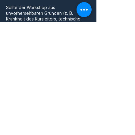
Sollte der Workshop aus
unvorhersehbaren Gründen (z. B.
Krankheit des Kursleiters, technische
Probleme) nicht stattfinden, bieten wir:
• Einen vollständigen Ersatztermin, oder
• Auf Wunsch eine volle Rückerstattung.
Weitergehende Ansprüche (z. B.
Reisekosten) sind ausgeschlossen.
4. Warum werden Kreditkartendetails
beim Buchungsvorgang verlangt?
Um deine Buchung zu sichern, bitten wir
um die Eingabe deiner
Kreditkartendetails.
📌 Wichtig: Deine Karte wird nicht sofort
belastet. Die Zahlung erfolgt vor Ort im
Studio – entweder bar oder mit Karte.
Wir speichern die Kreditkartendetails
lediglich als Sicherheitsmaßnahme für
kurzfristige Stornierungen: