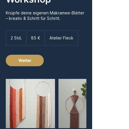
Knüpfe deine eigenen Makramee-Blätter
– kreativ & Schritt für Schritt.
85
Euro
2 Std.
2
85 €
Atelier Fleck
S
t
d
.
Weiter